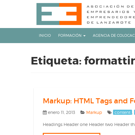
Skip
OSE
to
U
content
INICIO
FORMACIÓN
AGENCIA DE COLOCA
Etiqueta:
formatti
Markup: HTML Tags and F
enero 11, 2013
Markup
content
,
Headings Header one Header two Header thre