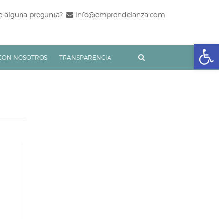
e alguna pregunta?
info@emprendelanza.com
Abrir
CON NOSOTROS
TRANSPARENCIA