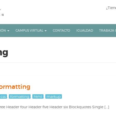
¿Tien
CIÓN
CAMPUS VIRTUAL
CONTACTO
IGUALDAD
TRABAJA 
ng
ormatting
css
,
formatting
,
html
,
markup
e Header four Header five Header six Blockquotes Single […]