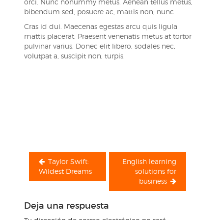
orci. Nunc nonummy metus. Aenean tellus metus,
bibendum sed, posuere ac, mattis non, nunc.
Cras id dui. Maecenas egestas arcu quis ligula
mattis placerat. Praesent venenatis metus at tortor
pulvinar varius. Donec elit libero, sodales nec,
volutpat a, suscipit non, turpis.
Navegación
de
entradas
Taylor Swift:
English learning
Wildest Dreams
solutions for
business
Deja una respuesta