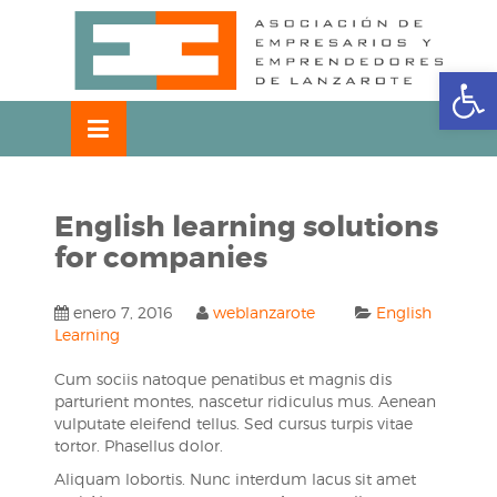
Skip
OSE
to
U
content
Abrir
English learning solutions
for companies
enero 7, 2016
weblanzarote
English
Learning
Cum sociis natoque penatibus et magnis dis
parturient montes, nascetur ridiculus mus. Aenean
vulputate eleifend tellus. Sed cursus turpis vitae
tortor. Phasellus dolor.
Aliquam lobortis. Nunc interdum lacus sit amet